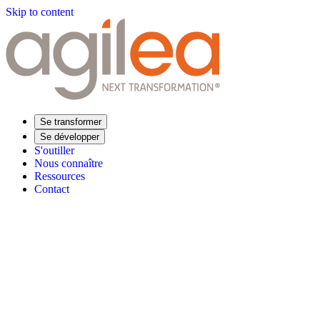
Skip to content
Se transformer
Se développer
S'outiller
Nous connaître
Ressources
Contact
Trouvez votre formation
Supply Chain Académie
Expertise sectorielle
Distribution
Industrie
Agroalimentaire
Luxe
Aéronautique
Pharmaceu
Répondre à vos besoins
Performance opérationnelle
Supply chain résiliente
Compétences Supp