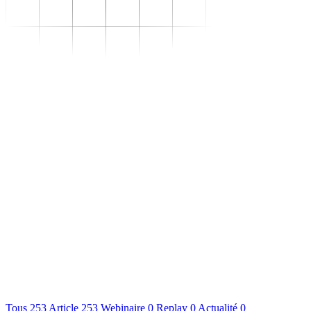
Se transformer
–
Expertise sectorielle
–
Distribution
–
Industrie
–
Agroalimentaire
–
Luxe
–
Aéronautique
–
Pharmaceutique
–
Répondre à vos besoins
–
Performance
opérationnelle
–
Supply chain résiliente
–
Compétences Supply
Chain durables
–
Data driven management
–
Pilotage en environnement
incertain
–
Gestion de projet
Se développer
–
Trouvez votre formation
–
Supply Chain Académie
S'outiller
Nous connaître
Ressources
Tous
253
Article
253
Webinaire
0
Replay
0
Actualité
0