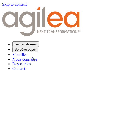
Skip to content
Se transformer
Se développer
S'outiller
Nous connaître
Ressources
Contact
Trouvez votre formation
Supply Chain Académie
Expertise sectorielle
Distribution
Industrie
Agroalimentaire
Luxe
Aéronautique
Pharmaceu
Répondre à vos besoins
Performance opérationnelle
Supply chain résiliente
Compétences Supp