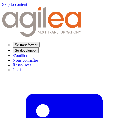
Skip to content
Se transformer
Se développer
S'outiller
Nous connaître
Ressources
Contact
Trouvez votre formation
Supply Chain Académie
Expertise sectorielle
Distribution
Industrie
Agroalimentaire
Luxe
Aéronautique
Pharmaceutique
Répondre à vos besoins
Performance opérationnelle
Supply chain résiliente
Compétences