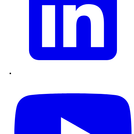
Supply Chain durables
Data driven management
Pilotage en
environnement incertain
Gestion de projet