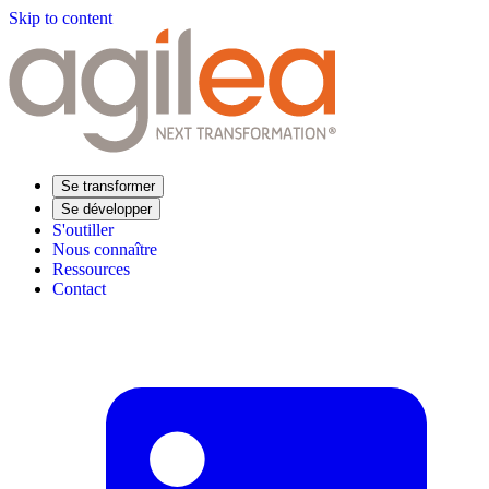
Skip to content
Se transformer
Se développer
S'outiller
Nous connaître
Ressources
Contact
Trouvez votre formation
Supply Chain Académie
Expertise sectorielle
Distribution
Industrie
Agroalimentaire
Luxe
Aéronautique
Pharmaceutique
Répondre à vos besoins
Performance opérationnelle
Supply chain résiliente
Compétences