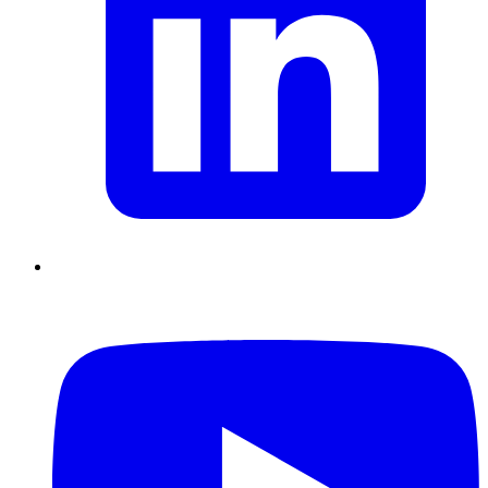
Supply Chain durables
Data driven management
Pilotage en
environnement incertain
Gestion de projet